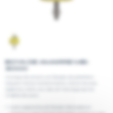
BOYA DE AMARRE MB-
3000
Una boya de amarre con flotador de polietileno
requiere menos mantenimiento, menos recursos
logísticos y tiene una vida útil más larga que los
modelos de acero.
Cuatro segmentos de flotador fabricados en