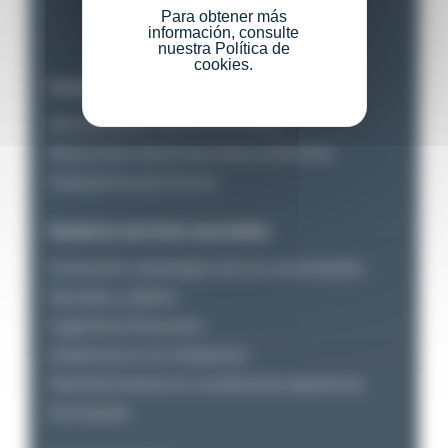
Para obtener más
información, consulte
nuestra Política de
cookies.
Nuestro equipo
Balizamiento marítimo y fluvial
Boyas para estaciones instrumentadas
Dispositivos de amarre
Nuestros servicios asociados
Evaluación estratégica de sus necesidades
Estudios y diseño
Ingeniería financiera
Asistencia en la instalación
Maintenimiento en condiciones operativas
Formación