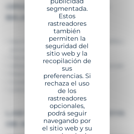
publicidad
OPCIONES DISPONIBLES
segmentada.
Estos
BAJO PEDIDO:
rastreadores
también
permiten la
Espuma flotante de poliestireno expandido (EPS) o
seguridad del
poliuretano (PU)
sitio web y la
Tiras retrorreflectantes
recopilación de
Adhesivos duraderos para identificación o marcado
sus
Pasamanos
preferencias. Si
Guardabarros de goma
rechaza el uso
Linterna de señalización
de los
rastreadores
opcionales,
podrá seguir
LAS VENTAJAS DE LA BOYA
navegando por
DE AMARRE MB-3000
el sitio web y su