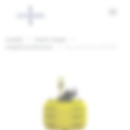
Panel de gestión de cookies
Acogida
Nuestro equipo
Dispositivos de amarre
Boya de amarre MB-3000