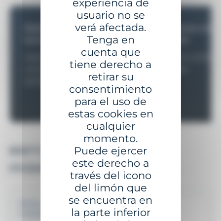
experiencia de
usuario no se
verá afectada.
Diseño de última
Respetuoso con e
Tenga en
tecnología
ambiente
cuenta que
Sistemas de protección
Polietileno totalm
tiene derecho a
contra la corrosión
reciclable.
retirar su
aprobados.
consentimiento
para el uso de
estas cookies en
cualquier
momento.
Puede ejercer
ESTOS PRODUCTOS
este derecho a
PODRÍAN INTERESARLE
través del icono
del limón que
se encuentra en
Obras, grandes embarcaciones de recreo e
la parte inferior
instalaciones portuarias