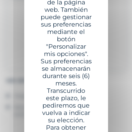
de la página
web. También
puede gestionar
sus preferencias
mediante el
botón
"Personalizar
mis opciones".
Sus preferencias
se almacenarán
durante seis (6)
MB-2500 - Ø 2,5 M - 5,25 M³
meses.
Transcurrido
Flotador de polietileno teñido en masa
L
este plazo, le
pediremos que
Estructura central de acero con sistema
vuelva a indicar
anticorrosión
su elección.
Para obtener