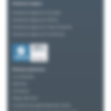
Nuestros logros
Nuestros logros en Europa
Nuestros logros en África
Nuestros logros en Asia-Oceanía
Nuestros logros en Américas
Enlaces prácticos
La empresa
Noticias
Contacto
Mapa del sitio
Condiciones generales de venta