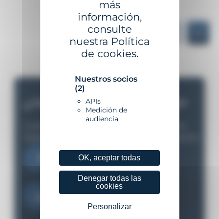
más
información,
consulte
nuestra Política
de cookies.
Nuestros socios
(2)
APIs
¿TIENE UN PROYECTO?
Medición de
audiencia
Cuéntanos tus necesidades y te apoyaremos
desde el estudio inicial hasta la implementación
Contáctanos
OK, aceptar todas
Denegar todas las
cookies
Descargar el catálogo
Personalizar