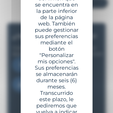
Enviar
se encuentra en
la parte inferior
de la página
web. También
puede gestionar
sus preferencias
¿TIENE UN PROYECTO?
mediante el
Cuéntanos tus necesidades y te apoyaremos
botón
desde el estudio inicial hasta la implementación
"Personalizar
mis opciones".
Contáctanos
Sus preferencias
se almacenarán
durante seis (6)
Descargar el catálogo
meses.
Transcurrido
este plazo, le
pediremos que
vuelva a indicar