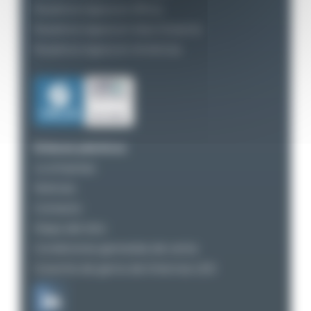
Nuestros logros en África
Nuestros logros en Asia-Oceanía
Nuestros logros en Américas
Enlaces prácticos
La empresa
Noticias
Contacto
Mapa del sitio
Condiciones generales de venta
Garantía de gama de linternas LED