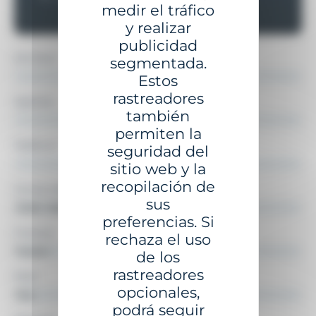
medir el tráfico
y realizar
publicidad
Nombre
*
segmentada.
Estos
rastreadores
Apellido
también
permiten la
Teléfono
*
seguridad del
sitio web y la
recopilación de
Correo electrónico
*
sus
preferencias. Si
Función
rechaza el uso
de los
rastreadores
País
*
opcionales,
podrá seguir