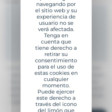
Mensaje
*
navegando por
el sitio web y su
experiencia de
usuario no se
verá afectada.
Tenga en
cuenta que
tiene derecho a
retirar su
consentimiento
para el uso de
Al enviar este formulario, acepto que la información
estas cookies en
ingresada en él pueda ser utilizada para contactarme.*
cualquier
Para conocer y ejercer sus derechos, incluyendo el
momento.
derecho a retirar su consentimiento para el uso de los
Puede ejercer
datos recopilados mediante este formulario, consulte
este derecho a
nuestra política de privacidad.
Aviso legal
.
través del icono
del limón que
CAPTCHA