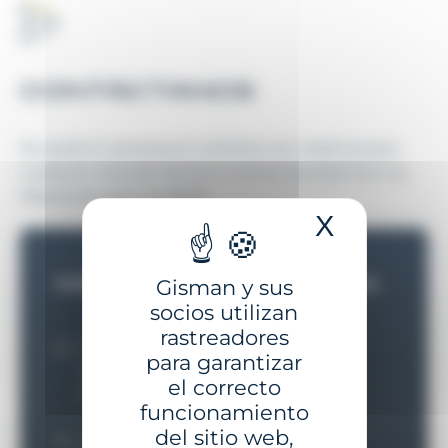
CONTÁCTANOS
No dude en ponerse en contacto con nosotros para
cualquier consulta técnica o comercial; estamos a su
disposición para ayudarle.
X
Ocultar 
INFORMACION PRACTICA
Gisman y sus
socios utilizan
rastreadores
12 impasse du Bois
para garantizar
ZA de Kerstran 1
el correcto
56400 Brech (Francia)
funcionamiento
del sitio web,
+33 (0)2 97 29 41 21