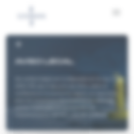
Panel de gestión de cookies
AVISO LEGAL
De conformidad con lo dispuesto en la Ley nº
2004-575, de 21 de junio de 2004, sobre la
confianza en la economía digital, se especifica
para los usuarios la identidad de las distintas
partes implicadas en la creación y el
mantenimiento del sitio web de GISMAN.