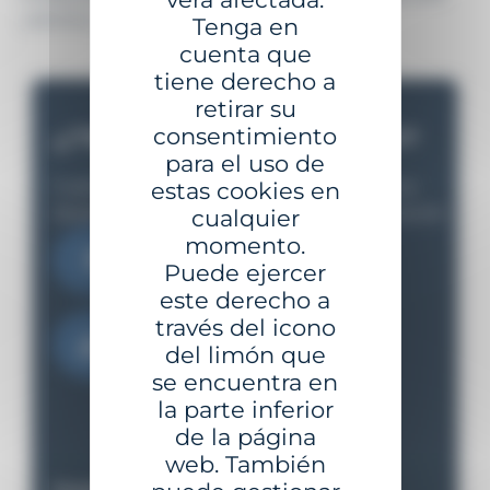
(«RGPD»).
Tenga en
cuenta que
tiene derecho a
retirar su
consentimiento
¿TIENE UN PROYECTO?
para el uso de
Cuéntanos tus necesidades y te apoyaremos
estas cookies en
desde el estudio inicial hasta la implementación
cualquier
momento.
Contáctanos
Puede ejercer
este derecho a
través del icono
Descargar el catálogo
del limón que
se encuentra en
la parte inferior
de la página
web. También