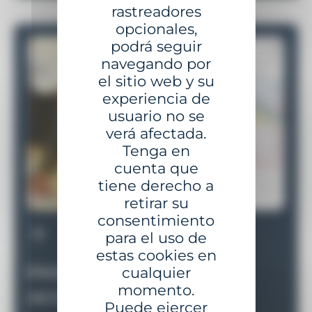
rastreadores
opcionales,
podrá seguir
navegando por
el sitio web y su
experiencia de
usuario no se
verá afectada.
Tenga en
cuenta que
tiene derecho a
retirar su
consentimiento
para el uso de
estas cookies en
cualquier
PASOS DE NUESTRO
PASOS DE NUESTRO
PASOS DE NUESTRO
PASOS DE NUESTRO
PASOS DE NUESTRO
PASOS DE NUESTRO
momento.
ACOMPAÑAMIENTO
ACOMPAÑAMIENTO
ACOMPAÑAMIENTO
ACOMPAÑAMIENTO
ACOMPAÑAMIENTO
ACOMPAÑAMIENTO
Puede ejercer