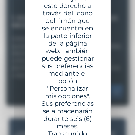
este derecho a
través del icono
1- EVALUACIÓN
ESTRATÉGICA DE SUS
del limón que
NECESIDADES
se encuentra en
la parte inferior
GISMAN realiza un estudio exhaustivo para
de la página
ayudarle a identificar y priorizar sus necesidades,
web. También
diseñar un sistema coherente y sostenible
puede gestionar
conforme a los estándares internacionales, y
sus preferencias
planificar su implementación de forma eficiente
mediante el
y segura.
botón
"Personalizar
mis opciones".
Sus preferencias
se almacenarán
durante seis (6)
meses.
Transcurrido
¿TIENE UN PROYECTO?