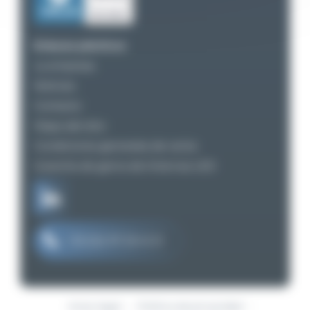
Enlaces prácticos
La empresa
Noticias
Contacto
Mapa del sitio
Condiciones generales de venta
Garantía de gama de linternas LED
+33 (0)2 97 29 41 21
Aviso legal
Política de privacidad