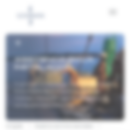
Panel de gestión de cookies
ASISTENCIA EN LA
INSTALACIÓN
A solicitud, un equipo de expertos de GISMAN
le acompaña durante todas las fases de
montaje, instalación y puesta en servicio de
sus equipos fijos y flotantes.
Acogida
Nuestros servicios asociados