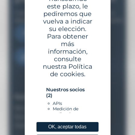
este plazo, le
Cuéntanos tus necesidades y te apoyaremos
pediremos que
desde el estudio inicial hasta la implementación
vuelva a indicar
su elección.
Contáctanos
Para obtener
más
información,
Descargar el catálogo
consulte
nuestra Política
de cookies.
Nuestros socios
(2)
Nuestro equipo
APIs
Balizamiento marítimo y fluvial
Medición de
audiencia
Boyas para estaciones instrumentadas
Dispositivos de amarre
OK, aceptar todas