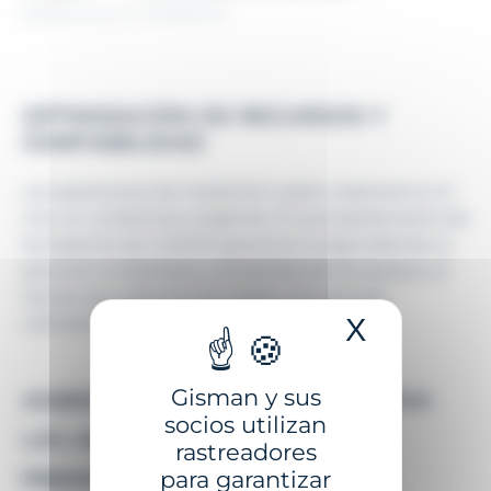
Asistencia en la instalación
OPTIMIZACIÓN DE RECURSOS Y
CONFIABILIDAD
Las operaciones de instalación suelen realizarse en el
mar, en condiciones exigentes. El acompañamiento de
los expertos de GISMAN garantiza la seguridad de su
personal, la fiabilidad y durabilidad de los equipos, al
tiempo que optimiza los costes y los recursos
utilizados.
X
Ocultar 
Gisman y sus
ASESORÍA A MEDIDA PARA
socios utilizan
UN ACOMPAÑAMIENTO
rastreadores
para garantizar
PERSONALIZADO