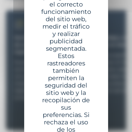
el correcto
funcionamiento
del sitio web,
medir el tráfico
y realizar
Movilización optimizada
Ensamblaje y cont
publicidad
de recursos humanos y
equipos en tierra
segmentada.
logísticos
Estos
Nuestros expertos
Nuestros equipos le
supervisan el mon
rastreadores
acompañan para definir
los equipos, asegu
también
con precisión todos los
conformidad mecá
permiten la
medios humanos y
eléctrica antes de 
seguridad del
logísticos necesarios para
puesta en servicio.
sitio web y la
el éxito de su proyecto.
recopilación de
sus
preferencias. Si
rechaza el uso
de los