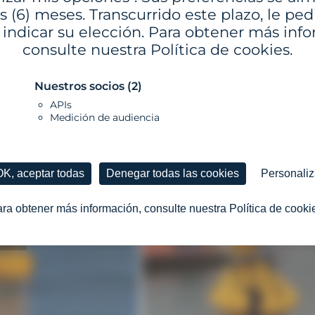
s (6) meses. Transcurrido este plazo, le p
 indicar su elección. Para obtener más inf
consulte nuestra Política de cookies.
Nuestros socios
(2)
APIs
FRANCIA EU
Medición de audiencia
OK, aceptar todas
Denegar todas las cookies
Personaliz
ra obtener más información, consulte nuestra Política de cooki