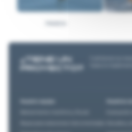
FRANCIA
¿TIENE UN
Cuéntanos tus nece
hasta la implemen
PROYECTO?
Nuestro equipo
Nuestros s
Balizamiento marítimo y fluvial
Evaluación 
Boyas para estaciones instrumentadas
Estudios y 