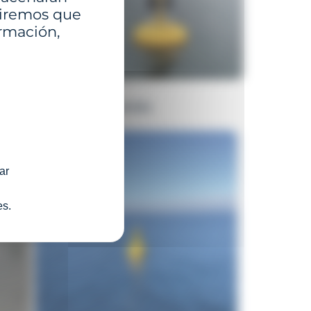
ediremos que
ormación,
ROPA
ESPAÑA
ar
es.