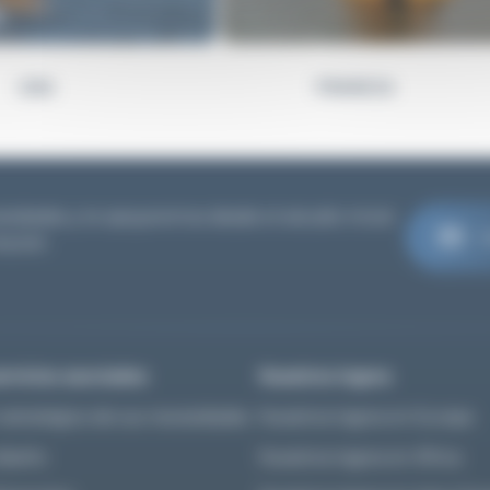
USA FRANCIA 
sidades y te apoyaremos desde el estudio inicial
C
tación
ervicios asociados
Nuestros logros
estratégica de sus necesidades
Nuestros logros en Europa
diseño
Nuestros logros en África