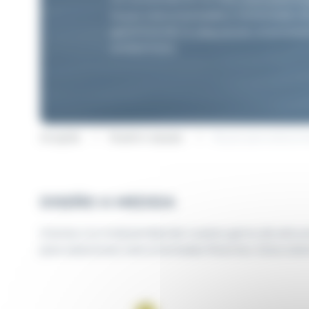
boyas instrumentadas y conectadas ofr
garantizando la adquisición, el proces
ambientales.
Acogida
Nuestro equipo
Boyas para estacio
DISEÑO A MEDIDA
Gracias a la modularidad de nuestra gama de estruct
para estaciones instrumentadas flotantes. Estos sis