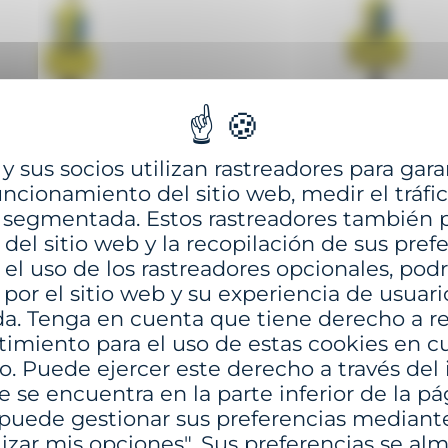
GBM-2000
GBM-2500
 sus socios utilizan rastreadores para gara
ncionamiento del sitio web, medir el tráfico
YECTOS CON BOYAS INSTRU
 segmentada. Estos rastreadores también 
del sitio web y la recopilación de sus prefe
 el uso de los rastreadores opcionales, podr
or el sitio web y su experiencia de usuari
da. Tenga en cuenta que tiene derecho a ret
imiento para el uso de estas cookies en c
 Puede ejercer este derecho a través del 
 se encuentra en la parte inferior de la p
uede gestionar sus preferencias mediant
izar mis opciones". Sus preferencias se a