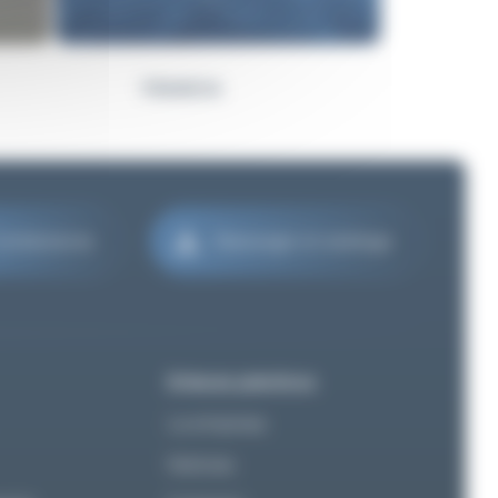
FRANCIA
ontáctanos
Descargar el catálogo
Enlaces prácticos
La empresa
Noticias