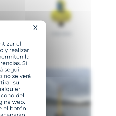
X
Ocultar la banner de c
GDB-3000
ntizar el
 y realizar
MENTADAS:
permiten la
rencias. Si
á seguir
o no se verá
irar su
ualquier
icono del
ágina web.
e el botón
lmacenarán