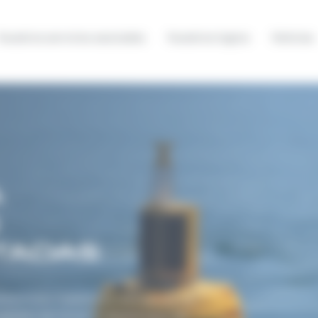
Nuestros servicios asociados
Nuestros logros
Noticias
A
TADAS
bientales fiables y en tiempo real se
estión del litoral. El desplieugue de