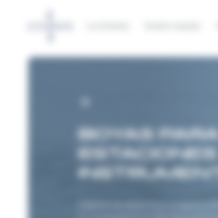
Panel de gestión de cookies
La empresa
Nuestro equipo
BOYAS PAR
ESTACIONES
INSTRUMEN
Disponer de datos meteorológicos y am
ha convertido en un reto clave para la g