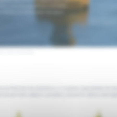
ece una solución eficaz y rentable,
amiento y la transmisión de datos
nes instrumentadas
uras flotantes de polietileno y a nuestras capacidades de 
temas permiten adquirir, procesar y transmitir datos oceano