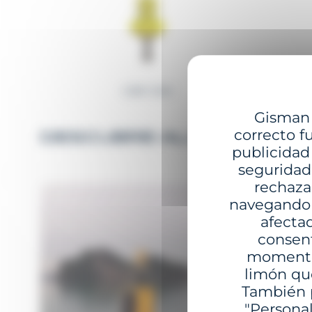
GBR-1250
Gisman y
correcto fu
DESCUBRE ALGUNOS PRO
publicidad
seguridad 
rechaza
navegando p
afecta
consent
momento.
limón que
También p
"Personal