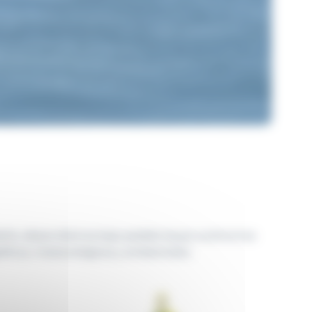
diseño, desarrollamos bajo pedido boyas autónomas
gráficos, meteorológicos y ambientales.