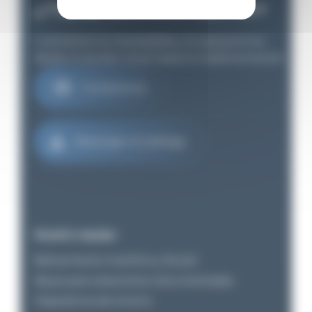
¿TIENE UN PROYECTO?
Cuéntanos tus necesidades y te apoyaremos
desde el estudio inicial hasta la implementación
Contáctanos
Descargar el catálogo
Nuestro equipo
Balizamiento marítimo y fluvial
Boyas para estaciones instrumentadas
Dispositivos de amarre