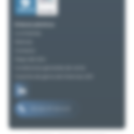
Enlaces prácticos
La empresa
Noticias
Contacto
Mapa del sitio
Condiciones generales de venta
Garantía de gama de linternas LED
+33 (0)2 97 29 41 21