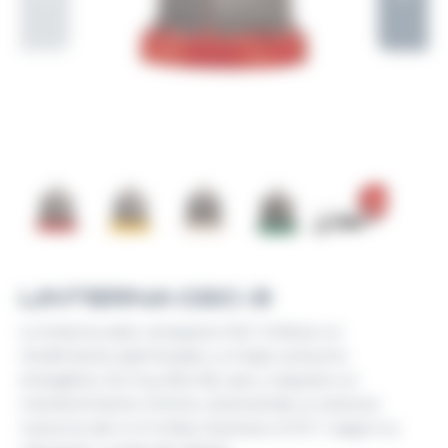
LINTERNA GSC-3
La linterna solar compacta GSC-3 ofrece un
rendimiento optimizado y un bajo consumo
energético. Es muy fácil de usar y requiere un
mantenimiento mínimo, alcanzando un alcance
nocturno de 2 a 5 millas náuticas a 0,74 T, según su