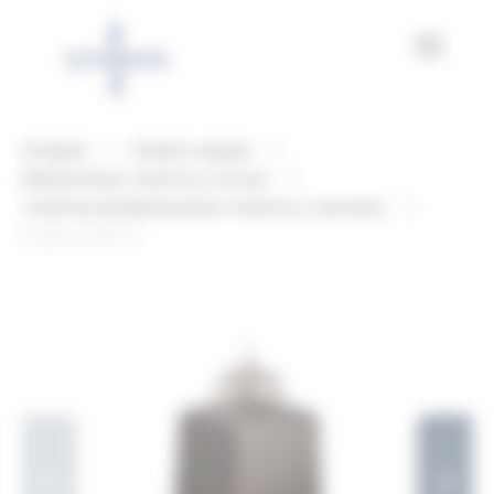
Panel de gestión de cookies
Acogida
Nuestro equipo
Balizamiento marítimo y fluvial
Linternas de balizamiento marítimo y terrestre
Linterna GSC-3