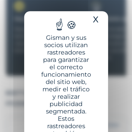
X
Ocultar 
Mayor autonomía
Rendimiento opti
Mayor duración de la
La linterna está e
batería gracias a su
con tecnología LE
Gisman y sus
capacidad para una o dos
consume poca ene
socios utilizan
baterías.
permite una eficie
rastreadores
duradera.
para garantizar
el correcto
funcionamiento
del sitio web,
medir el tráfico
ESTOS PRODUCTOS
y realizar
PODRÍAN INTERESARLE
publicidad
segmentada.
Estos
rastreadores
Proximidad