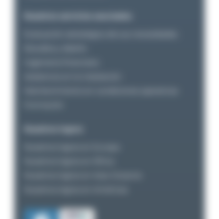
Nuestros servicios asociados
Evaluación estratégica de sus necesidades
Estudios y diseño
Ingeniería financiera
Asistencia en la instalación
Maintenimiento en condiciones operativas
Formación
Nuestros logros
Nuestros logros en Europa
Nuestros logros en África
Nuestros logros en Asia-Oceanía
Nuestros logros en Américas