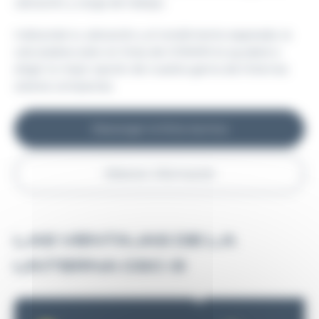
ubicación y carga de trabajo.
Indicando tu ubicación y el rendimiento esperado, la
calculadora solar en línea de GISMAN te ayudará a
elegir la mejor opción de nuestra gama de linternas
solares compactas.
Descargar la ficha tecnica
Obtener información
LAS VENTAJAS DE LA
LINTERNA GSC-3