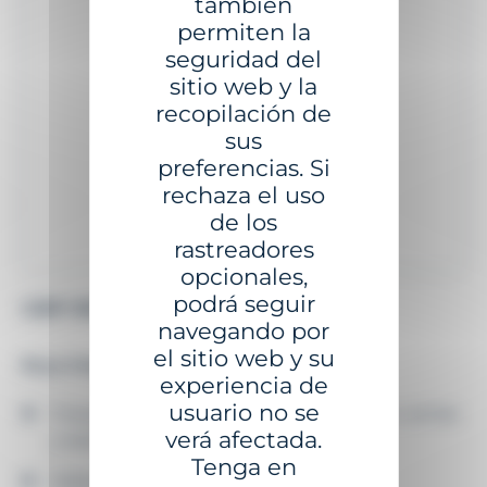
también
permiten la
seguridad del
sitio web y la
recopilación de
sus
preferencias. Si
rechaza el uso
de los
rastreadores
opcionales,
podrá seguir
GBP-900 - Ø 0,9 M
G
navegando por
el sitio web y su
Boya íntegramente en PE
B
experiencia de
usuario no se
Flotador monobloque de polietileno virgen, teñido
verá afectada.
y estabilizado contra los rayos UV
Tenga en
Mástil de polietileno