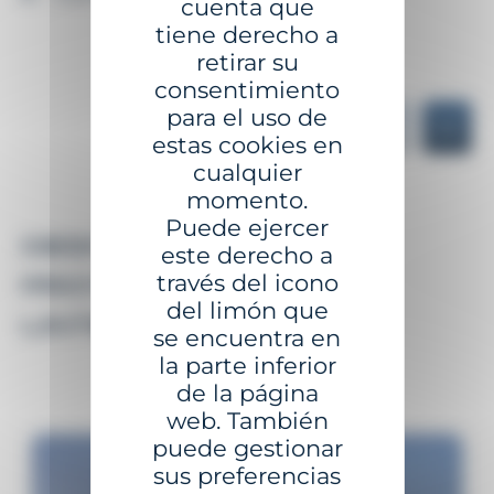
cuenta que
tiene derecho a
retirar su
consentimiento
para el uso de
estas cookies en
cualquier
momento.
Puede ejercer
DESCUBRE ALGUNOS
este derecho a
través del icono
PROYECTOS CON LA
del limón que
LINTERNA GSC-3
se encuentra en
la parte inferior
de la página
web. También
puede gestionar
sus preferencias