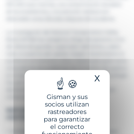
300 000 aves marinas, una contaminación duradera
de los ecosistemas y una polución residual aún
detectable varias décadas después del accidente.
La investigación del National Transportation Safety
Board (NTSB) fue categórica: fatiga del personal, error
del oficial de guardia, supervisión deficiente y, sobre
todo, la ausencia del capitán Joseph Hazelwood en el
puente en el momento crítico. Hazelwood, quien tenía
antecedentes de problemas con el alcohol, dio positivo
en el test de alcoholemia tras el accidente. El naufragio
X
Ocultar 
fue, por tanto, el resultado de una cadena de
decisiones humanas y fallos organizacionales con
Gisman y sus
consecuencias dramáticas.
socios utilizan
REFORMAS REGULATORIAS
rastreadores
HISTÓRICAS
para garantizar
el correcto
Prohibición progresiva de los petroleros de casco