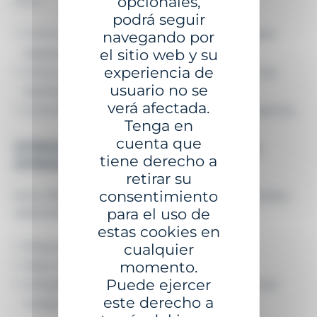
opcionales,
IALA.
podrá seguir
Como complemento esencial de las tecnologías
navegando por
digitales;
el sitio web y su
experiencia de
Como referencia visual fiable en caso de fallo de
usuario no se
sistemas electrónicos;
verá afectada.
Como lenguaje universal para todos los navegantes.
Tenga en
cuenta que
OTROS VERTIDOS DE PETRÓLEO,
tiene derecho a
OTRAS LECCIONES
retirar su
consentimiento
Erika (1999) y Prestige (2002) reforzaron las medidas
para el uso de
adoptadas tras Exxon Valdez:
estas cookies en
Respuesta más rápida ante emergencias;
cualquier
Mejor coordinación internacional;
momento.
Puede ejercer
Infraestructuras de vigilancia y señalización más
este derecho a
modernas y resilientes.