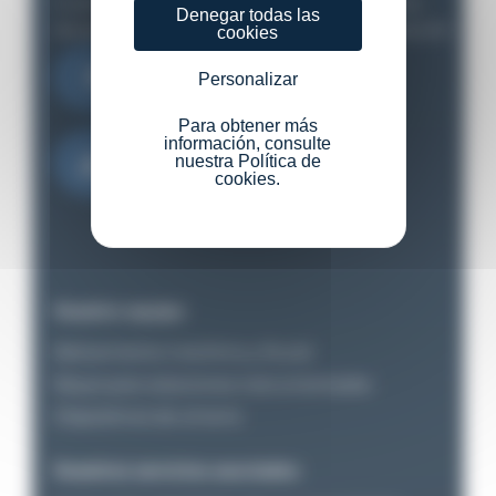
Cuéntanos tus necesidades y te apoyaremos
Denegar todas las
desde el estudio inicial hasta la implementación
cookies
Contáctanos
Personalizar
Para obtener más
información, consulte
Descargar el catálogo
nuestra Política de
cookies.
Nuestro equipo
Balizamiento marítimo y fluvial
Boyas para estaciones instrumentadas
Dispositivos de amarre
Nuestros servicios asociados