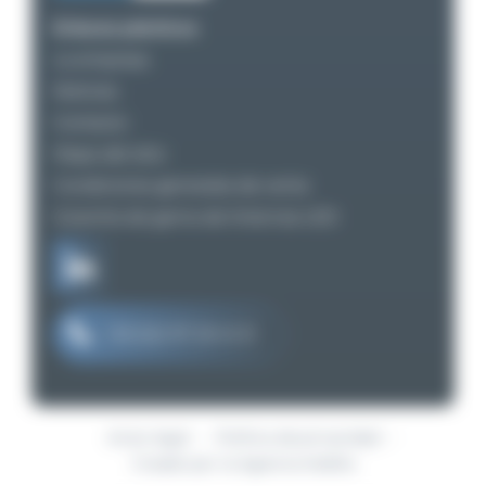
Enlaces prácticos
La empresa
Noticias
Contacto
Mapa del sitio
Condiciones generales de venta
Garantía de gama de linternas LED
+33 (0)2 97 29 41 21
Aviso legal
Política de privacidad
Creado por la Agencia Kalélia