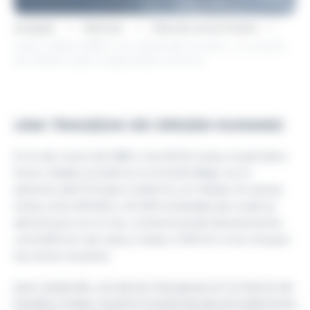
Acogida
Noticias
Olas de conocimiento
Exxon Valdez (1989): una catástrofe humana… y un punto
de inflexión para la seguridad marítima
UNA TRAGEDIA DE ORIGEN HUMANO
El 24 de marzo de 1989, a las 00:04 horas, el petrolero
Exxon Valdez encalló en el arrecife Bligh, en el
estrecho del Príncipe Guillermo, en Alaska. En pocas
horas, entre 38 500 y 40 000 toneladas de crudo se
derramaron en el mar, contaminando directamente
unos 800 km de costa y hasta 2 000 km si se incluyen
las zonas insulares.
Esta catástrofe, una de las más graves en la historia de
Estados Unidos, causó la muerte de aproximadamente