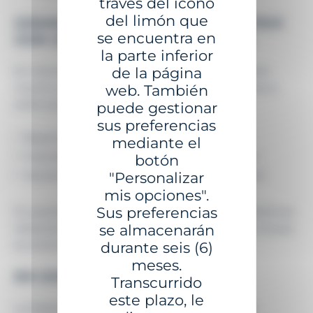
través del icono
del limón que
GISMAN: UN SOCIO COMPROMETIDO
se encuentra en
CON UNA NAVEGACIÓN SEGURA
la parte inferior
En Gisman, ofrecemos soluciones de señalización
de la página
marítima alineadas con las recomendaciones de la
web. También
AISM (IALA):
puede gestionar
sus preferencias
Boyas luminosas y balizamiento autónomo;
mediante el
Faros de alta visibilidad y reflectores de radar;
botón
Soluciones conectadas y monitoreo AIS virtual.
"Personalizar
mis opciones".
Sus preferencias
En puertos, costas o zonas remotas, nuestros sistemas
refuerzan la seguridad y previenen incidentes, incluso
se almacenarán
en entornos extremos.
durante seis (6)
meses.
EN CONCLUSIÓN
Transcurrido
este plazo, le
La historia del Exxon Valdez es un recordatorio