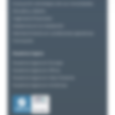
Evaluación estratégica de sus necesidades
Estudios y diseño
Ingeniería financiera
Asistencia en la instalación
Maintenimiento en condiciones operativas
Formación
Nuestros logros
Nuestros logros en Europa
Nuestros logros en África
Nuestros logros en Asia-Oceanía
Nuestros logros en Américas