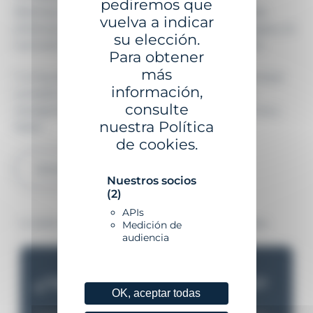
pediremos que
doloroso: el mar no admite improvisación. Desde
vuelva a indicar
entonces, la señalización marítima, las tecnologías y la
su elección.
normativa han evolucionado significativamente.
Para obtener
más
Y si hoy estos sistemas operan en silencio, es porque
información,
cumplen con eficacia su misión: proteger a los
consulte
navegantes y al medio marino de forma continua y
nuestra Política
fiable.
de cookies.
Volver al blog
Nuestros socios
(2)
APIs
© 2026 Gisman – Todos los derechos reservados
Medición de
audiencia
¿TIENE UN PROYECTO?
OK, aceptar todas