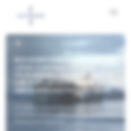
Panel de gestión de cookies
EXXON VALDEZ (1989):
UNA CATÁSTROFE
HUMANA… Y UN PUNTO
DE INFLEXIÓN PARA LA
SEGURIDAD MARÍTIMA
El naufragio del petrolero Exxon Valdez marcó
profundamente la historia de la seguridad y la
señalización marítimas.