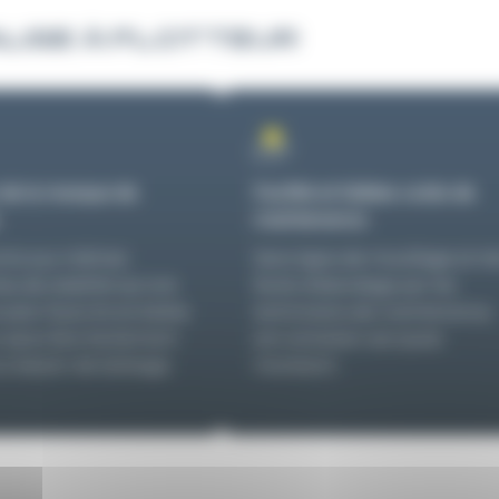
ALISE À FLOTTEUR
de la marque de
Facilité et faibles coûts de
maintenance
mis aux mêmes
Sans ligne de mouillage et tr
es de stabilité qu’une
facile d’abordage par les
 plan focal d’une balise
techniciens de maintenance,
r peut être facilement
son entretien est quasi
u besoin de balisage.
inexistant.