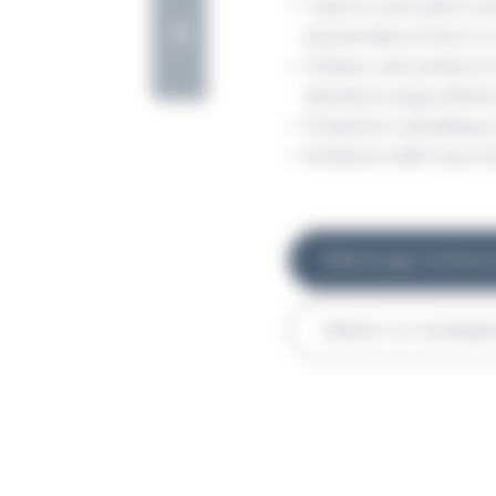
Tube en acier peint co
boulonnées, et fixé à u
Flotteur sub-surface e
densité en polyuréthan
Protection cathodique c
Échelons à 360° pour fac
Télécharger la fiche
Obtenir un renseig