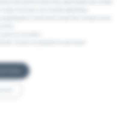
nstitué de sections étanches assemblées par brides
n corps-mort par une manille spécifique
n polyéthylène rotomoulé rempli de mousse haute
e (PU)
ontre la corrosion
iliter l’accès à la plateforme de travail
 technique
nement