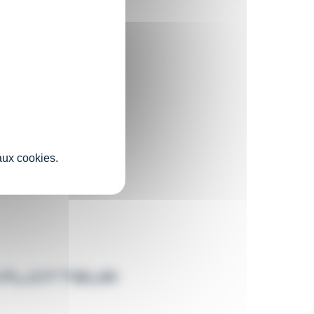
nté masse
e PSE
er
ium
 aux cookies.
À FLOTTEUR