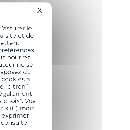
X
Masquer le bandeau de
’assurer le
 site et de
Côtière
mettent
préférences.
us pourrez
sateur ne se
isposez du
 cookies à
e “citron”
 également
 choix". Vos
ix (6) mois.
’exprimer
à consulter
r