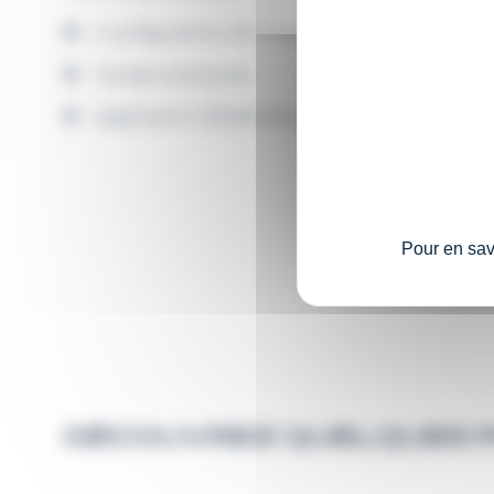
2 configurations de chassis
Flotte
vierge,
Grande autonomie
mouss
Application GISMAN Bluetooth®
Systèm
inoxyd
Espar h
polyét
Pour en savo
DÉCOUVREZ QUELQUES P