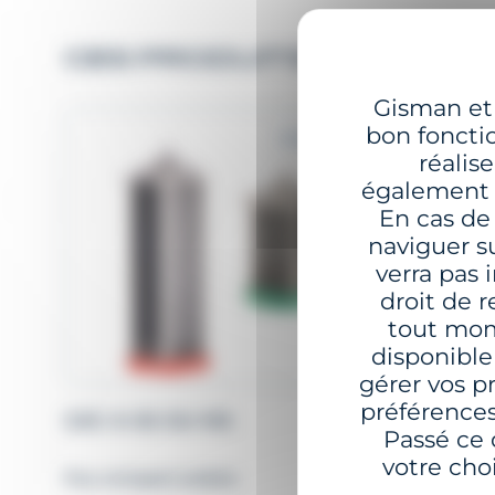
CES PRODUITS PEUVENT 
Gisman et 
bon foncti
2 à 6 MN+
réalis
également l
En cas de
naviguer su
verra pas
droit de 
tout mome
disponibl
gérer vos p
préférences
GSC-5-SS OU MS
GBP-1800
Passé ce
votre choi
Feu compact solaire
Bouée ent