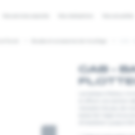
Nos services associés
Nos réalisations
Nos actualités
t fluvial
Bouées et accessoires de mouillage
GAB – B
GAB – B
FLOTT
Les balises à flotteur im
et offrent une solution i
nécessite très peu de ma
balise fait l'objet d'une 
d'installation (jusqu'à 5