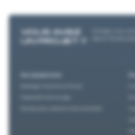
VOUS AVEZ
Partagez nous vot
depuis l'étude jusq
UN PROJET ?
Nos équipements
No
Balisage maritime et fluvial
An
Dispositifs d’amarrage
Ét
Bouées pour stations instrumentées
In
As
Ma