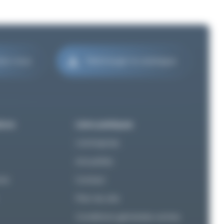
tez-nous
Télécharger le catalogue
ions
Liens pratiques
L’entreprise
Actualités
nie
Contact
Plan du site
Conditions générales ventes