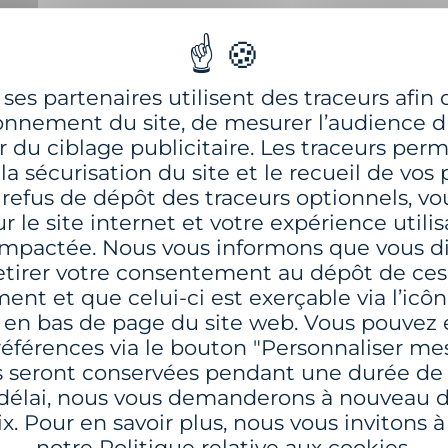
VOUS INTÉRESSER
ses partenaires utilisent des traceurs afin d
onnement du site, de mesurer l’audience du
Proximité
er du ciblage publicitaire. Les traceurs per
a sécurisation du site et le recueil de vos 
 refus de dépôt des traceurs optionnels, vo
r le site internet et votre expérience utili
 impactée. Nous vous informons que vous d
retirer votre consentement au dépôt de ces
nt et que celui-ci est exerçable via l’icôn
e en bas de page du site web. Vous pouvez
références via le bouton "Personnaliser mes
 seront conservées pendant une durée de s
 - Ø 1,80 M
GBM-2000 - Ø 2,00 M
 délai, nous vous demanderons à nouveau d
x. Pour en savoir plus, nous vous invitons 
ièrement en PE
Bouée hybride en PE & Acie
notre Politique relative aux cookies.