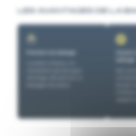
LES AVANTAGES DE LA B
Précision du balisage
Hauteur 
balisage
La balise à flotteur ne
nécessitant pas de rayon
Non sou
d’évitage, elle permet un
contraint
balisage très précis.
bouée, le
à flotteu
adapté a