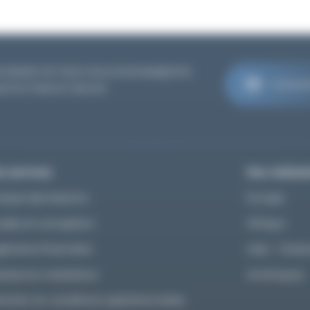
re besoin et nous vous accompagnons
Contac
u'à la mise en oeuvre
s services
Nos réalisat
alyse des besoins
Europe
udes et conception
Afrique
génierie financière
Asie – Océa
sistance installation
Amériques
intien en conditions opérationnelles