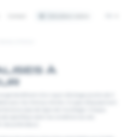
Contact
Calculateur solaire
FR
alises à flotteur
ALISES À
EUR
mergé bénéficient d’un rayon d’évitage proche de 0
déale pour les chenaux étroits. Ce type d’équipement
intenance (pas de ligne de mouillage). Chaque
étude spécifique selon les conditions du site
0m de profondeur).