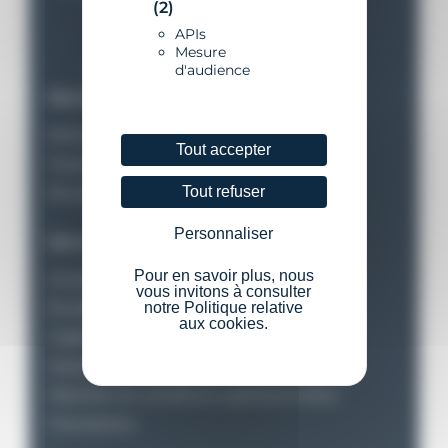
(2)
APIs
Mesure
d'audience
Nos équipements
Balisage maritime et fluvial
Tout accepter
Dispositifs d’amarrage
Tout refuser
Bouées pour stations instrumentées
Personnaliser
Nos services
Pour en savoir plus, nous
Analyse des besoins
vous invitons à consulter
Études et conception
notre Politique relative
aux cookies.
Ingénierie financière
Assistance installation
Maintien en conditions opérationnelles
Formations