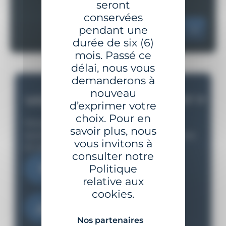
seront
conservées
pendant une
durée de six (6)
mois. Passé ce
délai, nous vous
demanderons à
nouveau
VOUS AVEZ UN PROJET ?
d’exprimer votre
choix. Pour en
Partagez nous votre besoin et nous vous
savoir plus, nous
accompagnons depuis l'étude jusqu'à la mise
vous invitons à
en oeuvre
consulter notre
Politique
Contactez-nous
relative aux
cookies.
Télécharger le catalogue
Nos partenaires