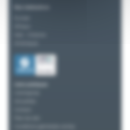
Nos réalisations
Europe
Afrique
Asie – Océanie
Amériques
Liens pratiques
L’entreprise
Actualités
Contact
Plan du site
Conditions générales ventes