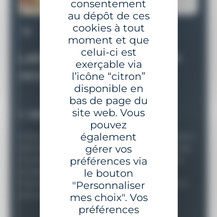
consentement
au dépôt de ces
cookies à tout
moment et que
celui-ci est
LES ÉTAPES DE NOTRE
LES ÉTAPES DE NOTRE
LES ÉTAPES DE NOTRE
LES ÉTAPES DE NOTRE
LES ÉTAPES DE NOTRE
LES ÉTAPES DE NOTRE
exerçable via
ACCOMPAGNEMENT
ACCOMPAGNEMENT
ACCOMPAGNEMENT
ACCOMPAGNEMENT
ACCOMPAGNEMENT
ACCOMPAGNEMENT
l’icône “citron”
disponible en
bas de page du
site web. Vous
1- ANALYSE DES BESOINS
pouvez
également
Grâce à une étude détaillée, GISMAN vous aide à
gérer vos
identifier et prioriser vos besoins, à formuler des
recommandations pour un système cohérent,
préférences via
durable et conforme aux standards
le bouton
internationaux, et à planifier sa mise en œuvre
"Personnaliser
avec efficacité.
mes choix". Vos
préférences