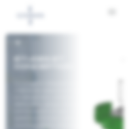
Panneau de gestion des cookies
ÉTUDES ET
CONCEPTION
La conception d’équipements de balisage
mobilise des ressources d’ingénierie
pluridisciplinaire, combinant mécanique,
électronique, optique, énergie et
communication IoT, pour vous offrir un
système performant, conforme aux
recommandations, international et durable.