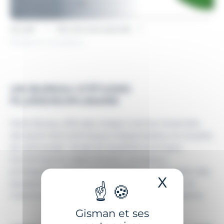
Accueil
Nos services associés
Études et conception
UN BUREAU-D’ÉTUDES
PLURIDISCIPLINAIRE
Notre Bureau-d’Études intégré maitrise l’ensemble
des savoir-faire techniques indispensables à la réussite
de votre projet : étude de faisabilité technique,
économique et réglementaire, conception,
prototypage, essais, industrialisation et fabrication des
X
Masquer 
équipements ainsi que recommandations pour la
mise en service et la maintenance de votre système.
Gisman et ses