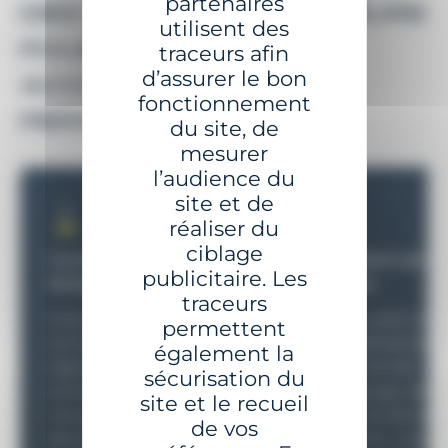
partenaires
DES CONSEILS SUR-MESURE
utilisent des
POUR UN
traceurs afin
d’assurer le bon
ACCOMPAGNEMENT
fonctionnement
PERSONNALISÉ
du site, de
mesurer
l’audience du
site et de
réaliser du
ciblage
Conception de structures
Conception de sy
publicitaire. Les
flottantes
optiques
traceurs
Grâce à un référentiel
Conçue grâce au lo
permettent
normatif et fonctionnel
de modélisation S
également la
rigoureux, nos outils de
à des outils de
sécurisation du
conception et de calcul
prototypage, de m
site et le recueil
nous permettent de
de test de dernièr
de vos
développer des dispositifs
génération, notr