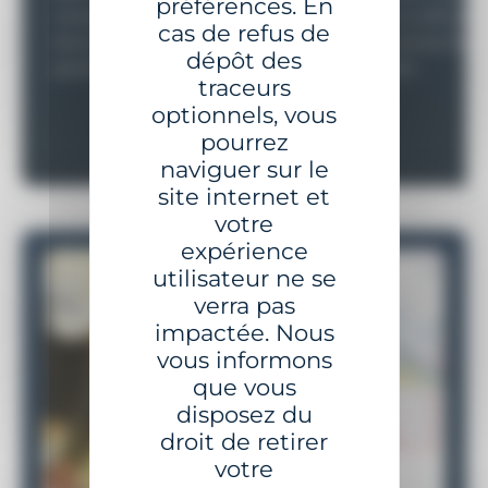
préférences. En
complets de balisage et
de feux à LED allie
cas de refus de
d’amarrage, fiables et
performance, fiabil
dépôt des
performants.
durabilité.
traceurs
optionnels, vous
pourrez
naviguer sur le
site internet et
votre
expérience
utilisateur ne se
verra pas
impactée. Nous
vous informons
que vous
disposez du
droit de retirer
votre