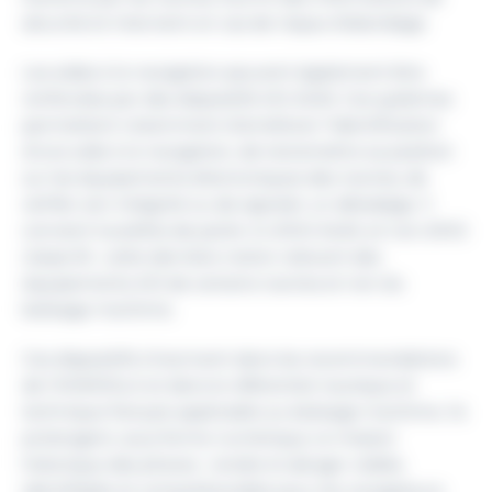
sécurité et intervient en cas de risque d’abordage.
Les aides à la navigation peuvent également être
renforcées par des dispositifs AIS AtoN. Ces systèmes
permettent notamment d’améliorer l’identification
d’une aide à la navigation, de transmettre sa position
sur les équipements électroniques des navires, de
vérifier son intégrité ou de signaler un déradage. Il
convient toutefois de parler ici d’AIS AtoN, et non d’AIS
classe B+, cette dernière notion relevant des
équipements AIS de certains navires et non du
balisage maritime.
Ces dispositifs s’inscrivent dans les recommandations
de l’AISM/IALA et dans le référentiel nautique et
technique français applicable au balisage maritime. Ils
prolongent, sous forme numérique, la mission
historique des phares : rendre le danger visible,
identifiable et compréhensible pour les navigateurs.