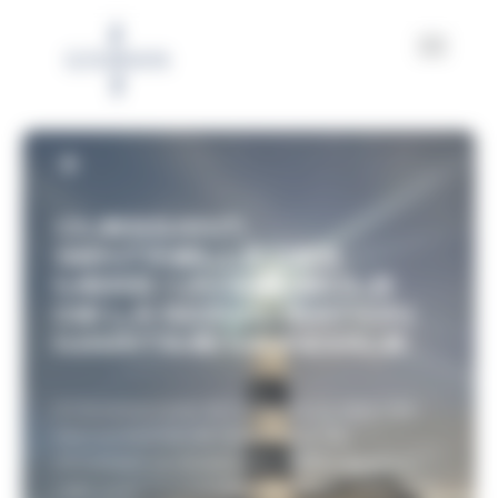
Panneau de gestion des cookies
OUESSANT,
SENTINELLE DES
MERS : UN SYMBOLE
DE LA SIGNALISATION
MARITIME MONDIALE
À l’extrême ouest de la France, au cœur des
eaux puissantes de l’Atlantique, l’île
d’Ouessant se dresse comme une dernière
vigie avant l’immensité océanique. Cette terre