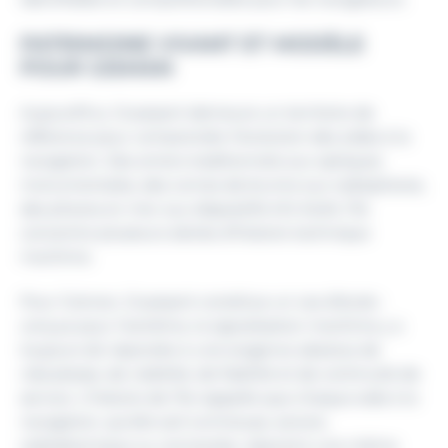
PATRIMOINE VIVANT ET MODÈLE
POUR GISMAN
Aujourd’hui, Ouessant demeure un territoire de
référence pour comprendre l’évolution des aides à la
navigation. Des amers traditionnels aux optiques
monumentales, des cornes de brume aux radiophares,
des phares en mer aux dispositifs AIS AtoN, l’île
concentre plusieurs siècles d’histoire technique
maritime.
Pour Gisman, Ouessant constitue un cas d’école :
conçue pour l’extrême, la signalisation maritime y a
toujours dû répondre à une exigence absolue de
robustesse, de visibilité, de fiabilité et de continuité de
service. L’histoire de l’île rappelle que chaque aide à la
navigation, qu’elle soit lumineuse, sonore,
radioélectrique ou connectée, répond à une même