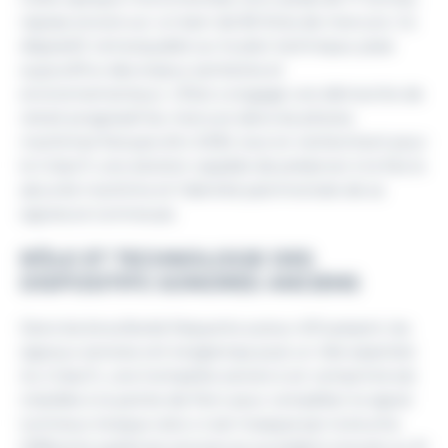
repose encore sur un bain de 85 litres de mercure. Ce
dispositif, remarquable sur le plan technique, pose
aujourd’hui des enjeux sanitaires et
environnementaux. L’État a engagé une démarche de
retrait progressif du mercure dans les phares
maritimes français d’ici 2030, tout en recherchant pour
le Créac’h une solution capable de préserver à la fois la
sécurité maritime et l’identité patrimoniale de sa
signature lumineuse.
RÔLE ET TECHNOLOGIE DES
DISPOSITIFS SONORES ANCIENS
Dans les brouillards fréquents autour d’Ouessant, les
signaux sonores ont longtemps joué un rôle essentiel.
Au Créac’h, une trompette sonore à air comprimé est
installée à la pointe de Pern pour compléter le signal
lumineux lorsque celui-ci est masqué par la brume.
Différents systèmes sonores se succèdent ensuite au fil