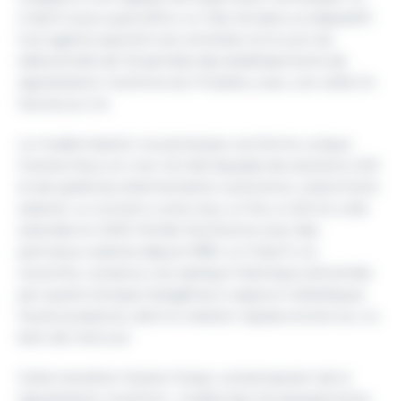
Créac’h joue aujourd’hui un rôle clé dans ce dispositif :
huit agents assurent son entretien et le suivi du
télécontrôle de l’ensemble des établissements de
signalisation maritime du Finistère, avec une veille 24
heures sur 24.
La modernisation ne prend pas une forme unique.
Certains feux en mer ont été équipés de solutions LED
et de systèmes d’alimentation autonome, notamment
solaires. La Jument a ainsi reçu un feu à LED et a été
solarisée en 2023. Nividic fonctionne avec des
panneaux solaires depuis 1996. Le Créac’h, en
revanche, conserve une optique historique alimentée
par quatre lampes halogènes à vapeurs métalliques
haute puissance, dont la rotation repose encore sur un
bain de mercure.
Cette transition illustre l’enjeu contemporain de la
signalisation maritime : moderniser les équipements,