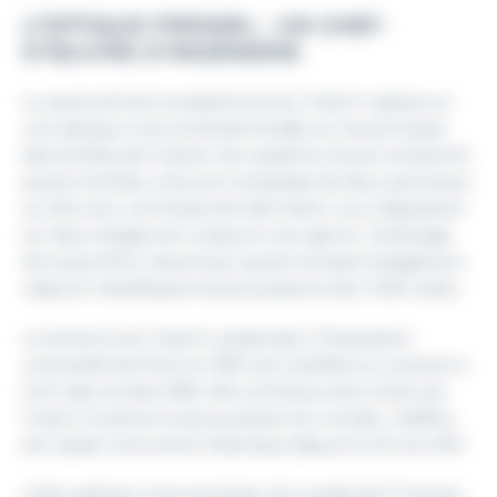
L’OPTIQUE FRESNEL : UN CHEF-
D’ŒUVRE D’INGÉNIERIE
Le rayonnement exceptionnel du Créac’h repose sur
une optique monumentale fondée sur les principes
des lentilles de Fresnel. Son système actuel comprend
quatre lentilles, chacune composée de deux panneaux
au 2/9, avec une focale de 0,65 mètre. Leur disposition
sur deux étages est unique en son genre. L’éclairage
est aujourd’hui assuré par quatre lampes halogènes à
vapeurs métalliques haute puissance de 2 000 watts.
La lanterne du Créac’h, présentée à l’Exposition
universelle de Paris en 1937, est installée sur le phare à
la fin des années 1930. Elle contribue alors à faire du
Créac’h le phare le plus puissant du monde. L’édifice
est classé monument historique depuis le 23 mai 2011.
Cette optique monumentale, d’un poids de 17 tonnes,