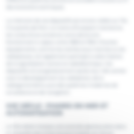
des évolutions techniques.
La mémoire de ces dispositifs est encore visible sur l’île.
À la pointe de Pern, la mairie d’Ouessant mentionne
les ruines d’une ancienne corne de brume
fonctionnant à vapeur entre 1885 et 1900. D’autres
équipements, comme les cloches sous-marines ou les
radiophares, ont également participé à cette histoire
de la signalisation sonore et radioélectrique. Ces
dispositifs ont progressivement perdu leur rôle central
avec le développement du radiophare, de la
radiogoniométrie, puis des systèmes modernes de
surveillance et de navigation.
XXE SIÈCLE : PHARES EN MER ET
AUTOMATISATION
Le XXe siècle marque une avancée spectaculaire dans
la conquête des zones les plus hostiles du littoral