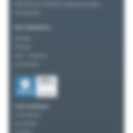
Maintien en conditions opérationnelles
Formations
Nos réalisations
Europe
Afrique
Asie – Océanie
Amériques
Liens pratiques
L’entreprise
Actualités
Contact