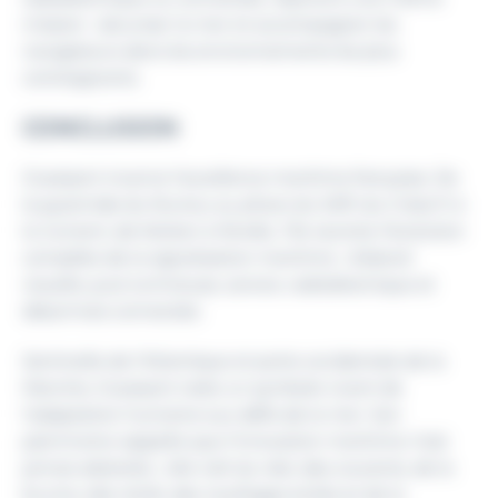
mission : sécuriser la mer et accompagner les
navigateurs dans les environnements les plus
contraignants.
CONCLUSION
Ouessant incarne l’excellence maritime française. De
la pyramide du Runiou au phare du Stiff, du Créac’h à
la Jument, de Kéréon à Nividic, l’île raconte l’évolution
complète de la signalisation maritime : d’abord
visuelle, puis lumineuse, sonore, radioélectrique et
désormais connectée.
Sentinelle de l’Atlantique et porte occidentale de la
Manche, Ouessant reste un symbole vivant de
l’adaptation humaine aux défis de la mer. Son
patrimoine rappelle que l’innovation maritime n’est
jamais abstraite : elle naît du réel, des courants, de la
brume, des récifs, des naufrages évités et de la