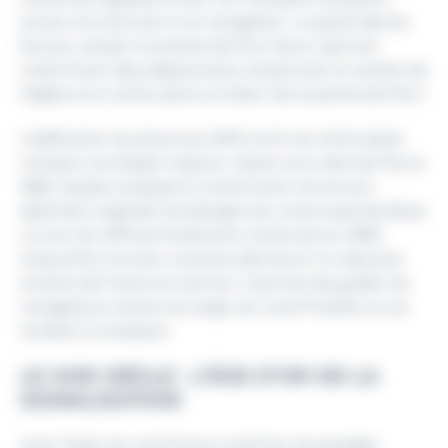
amers ont ainsi servi à la navigation. La pyramide du
Runiou, située à la pointe de Porz Doun, permet
notamment des alignements visuels avec le clocher de
l’église et le rocher peint en blanc de la pointe de Pern.
L’édification du phare du Stiff à la fin du XVIIe siècle
marque une étape majeure. Après une visite de l’île en
1685, Vauban propose la construction d’une tour
destinée à signaler les dangers du nord-ouest de Brest.
La tour du Stiff est finalement construite en 1699.
Aujourd’hui encore, ce phare demeure l’un des plus
anciens de France en service. Il permet de guider les
navigateurs venant du large, du nord Finistère ou se
rendant à Ouessant.
LE XIXE SIÈCLE : L’ÂGE D’OR DE LA
SIGNALISATION
Avec l’essor du commerce maritime, les parages