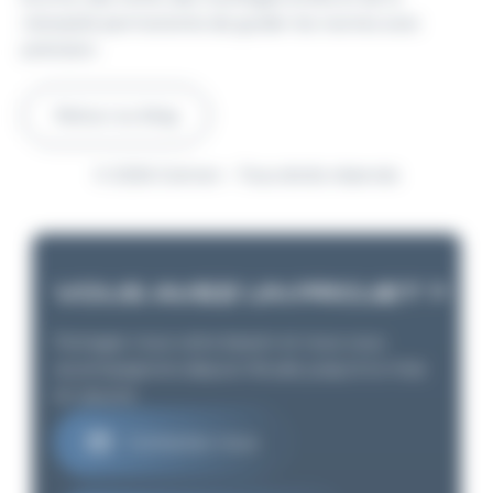
nécessité permanente de guider les navires avec
précision.
Retour au blog
© 2026 Gisman – Tous droits réservés
VOUS AVEZ UN PROJET ?
Partagez nous votre besoin et nous vous
accompagnons depuis l'étude jusqu'à la mise
en oeuvre
Contactez-nous