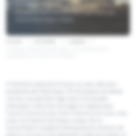
sauvage et majestueuse incarne la force du
lien entre l’homme et la mer, mais aussi une
histoire technique unique.
Accueil
Actualités
Ludique
Ouessant, Sentinelle des Mers : un symbole de la
signalisation maritime mondiale
À l’extrême ouest de la France, au cœur des eaux
puissantes de l’Atlantique, l’île d’Ouessant se dresse
comme une dernière vigie avant l’immensité
océanique. Cette terre sauvage et majestueuse
incarne la force du lien entre l’homme et la mer, mais
aussi une histoire technique unique. Par la
concentration exceptionnelle de phares, d’amers, de
signaux sonores et de dispositifs modernes d’aide à la