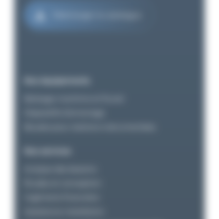
Télécharger le catalogue
Nos équipements
Balisage maritime et fluvial
Dispositifs d’amarrage
Bouées pour stations instrumentées
Nos services
Analyse des besoins
Études et conception
Ingénierie financière
Assistance installation