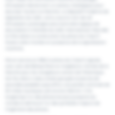
d’Ouessant deviennent un secteur stratégique pour
sécuriser l’accès à la Manche. Le dispositif moderne de
séparation du trafic, connu sous le nom de rail
d’Ouessant, prolongera plus tard cette logique de
sécurisation à l’échelle du trafic international. Mais dès
le XIXe siècle, la construction du phare du Créac’h
illustre cette montée en puissance de la signalisation
maritime.
Mis en service en 1863, le phare du Créac’h signale,
avec celui de Bishop Rock en Angleterre, l’entrée de la
Manche pour les navigateurs venant de l’Atlantique.
Son feu blanc à deux éclats groupés toutes les dix
secondes possède aujourd’hui une portée nominale de
30 milles nautiques, soit environ 55,6 km. Il fut
longtemps l’un des phares les plus puissants du
monde et demeure l’un des symboles majeurs de
l’ingénierie des phares.