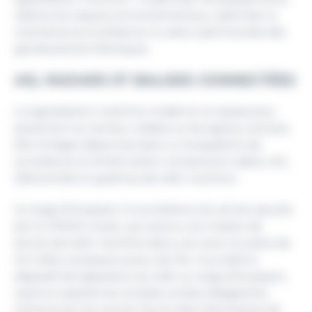
réduire les risques environnementaux, optimiser la
maintenance et préserver la valeur patrimoniale des
grands phares historiques.
AIS, RADARS ET BALISES CONNECTÉES
La signalisation maritime moderne ne repose plus
seulement sur les feux visibles ou les signaux sonores.
Elle s’intègre désormais dans un écosystème de
surveillance et d’information comprenant radars, AIS,
télécontrôle et systèmes de trafic maritime.
Au large d’Ouessant, la surveillance du rail est assurée
par le CROSS Corsen, qui exerce une mission de
service de trafic maritime dans une zone circulaire de
40 milles nautiques autour de l’île. Il surveille le
dispositif de séparation du trafic au large d’Ouessant,
reçoit et exploite les comptes rendus obligatoires
transmis par les navires, fournit des informations de