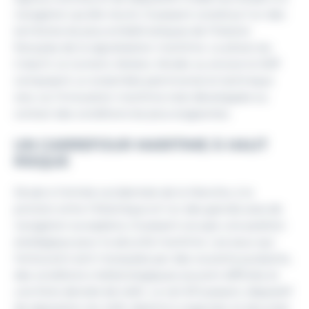
navigation qu’elle réunit, Ouessant constitue l’un des
territoires les plus emblématiques de l’histoire
française de la signalisation maritime. Le phare du
Créac’h, la Jument, Kéréon, Nividic ou encore le Stiff
composent un ensemble patrimonial et technique
rare, où l’innovation maritime s’est développée au
contact des conditions les plus exigeantes.
UN CARREFOUR MARITIME À HAUT
RISQUE
Située à l’entrée occidentale de la Manche, à la
jonction entre l’Atlantique et l’un des grands axes de
navigation européens, Ouessant occupe une position
stratégique pour la sécurité maritime. Les eaux qui
l’entourent sont marquées par des courants puissants,
des conditions météorologiques souvent difficiles et
une forte densité de trafic. Le rail d’Ouessant, dispositif
de séparation du trafic destiné à organiser et sécuriser