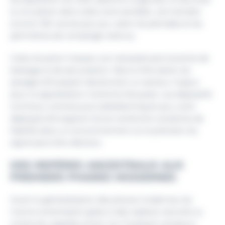
la circulation dans cette zone sensible, voit transiter
environ 150 navires par jour, selon les périodes et les
périmètres de comptage retenus.
Cette situation impose une nécessité permanente de
balisage et de sécurisation. Dès le XIXe siècle, les
parages d’Ouessant deviennent un secteur majeur
pour la signalisation maritime française. Les dispositifs
lumineux, sonores puis radioélectriques qui y sont
déployés témoignent d’une recherche constante de
fiabilité dans un environnement où la précision du
signal peut être décisive.
DES REPÈRES ANCESTRAUX AUX
PREMIERS PHARES MODERNES
Avant la généralisation des phares modernes, les
marins s’orientaient grâce à des repères naturels ou
construits, appelés amers. Sur Ouessant, plusieurs