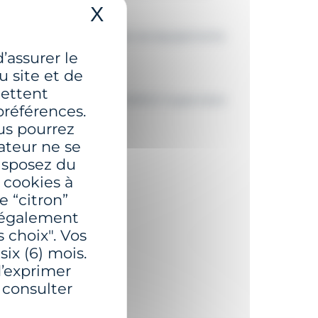
N
X
Masquer le bandeau de
 taux de disponibilité de vos équipements
’assurer le
 site et de
mettent
données transmises par l'A2NGO Supervision
préférences.
us pourrez
sateur ne se
 technique
isposez du
 cookies à
e “citron”
nement
 également
 choix". Vos
ix (6) mois.
’exprimer
à consulter