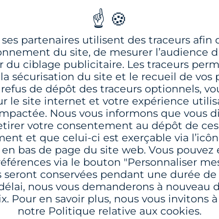
maintenance de vos Ato
- Permet d'améliorer le
ses partenaires utilisent des traceurs afin d
- Données sécurisées
onnement du site, de mesurer l’audience du
er du ciblage publicitaire. Les traceurs per
- Reçoit et utilise les 
a sécurisation du site et le recueil de vos 
 refus de dépôt des traceurs optionnels, vo
r le site internet et votre expérience utili
Télécharger la fiche
 impactée. Nous vous informons que vous d
retirer votre consentement au dépôt de ces
nt et que celui-ci est exerçable via l’icôn
Obtenir un renseig
e en bas de page du site web. Vous pouvez
références via le bouton "Personnaliser mes
 seront conservées pendant une durée de s
 délai, nous vous demanderons à nouveau d
x. Pour en savoir plus, nous vous invitons 
notre Politique relative aux cookies.