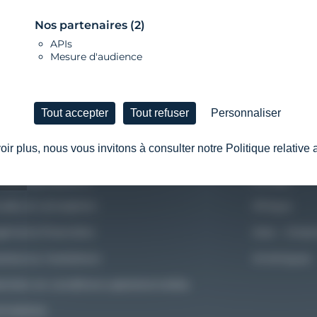
Nos partenaires
(2)
APIs
re besoin et nous vous accompagnons
Mesure d'audience
Contac
u'à la mise en oeuvre
Tout accepter
Tout refuser
Personnaliser
ir plus, nous vous invitons à consulter notre Politique relative
s services
Nos réalisat
alyse des besoins
Europe
udes et conception
Afrique
génierie financière
Asie – Océa
sistance installation
Amériques
intien en conditions opérationnelles
rmations