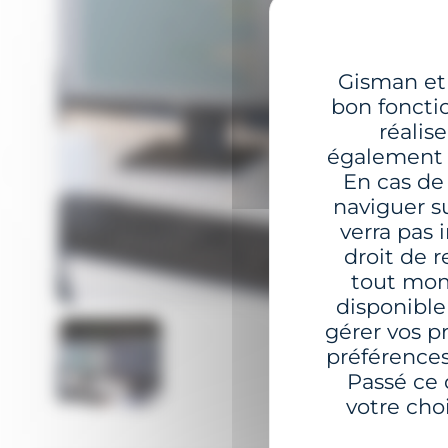
Gisman et 
bon foncti
réalis
également l
En cas de
naviguer su
verra pas
droit de 
tout mome
disponibl
gérer vos p
préférences
Passé ce
votre choi