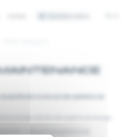
Contact
Calculateur solaire
FR
A2NGO Maintenance
MAINTENANCE
e planification et de suivi des opérations de
 et à moindre coût de votre système de balisage
planifier et de suivre les opérations de