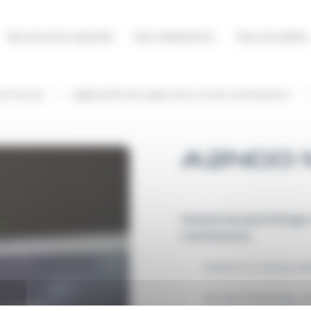
Nos services associés
Nos réalisations
Nos actualités
t fluvial
Applicatifs de supervision et de maintenance
A2NGO 
Module de paramétrage, d
maintenance
- Gestion en temps réel
- Permet d'anticiper, de 