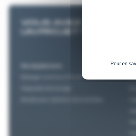
VOUS AVEZ
Partagez nous vot
depuis l'étude jusq
UN PROJET ?
Pour en savo
Nos équipements
No
Balisage maritime et fluvial
An
Dispositifs d’amarrage
Ét
Bouées pour stations instrumentées
In
As
Ma
Fo