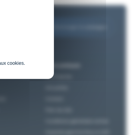
tez-nous
Télécharger le catalogue
 aux cookies.
ions
Liens pratiques
L’entreprise
Actualités
nie
Contact
Plan du site
Conditions générales ventes
Garantie gamme feux à LED