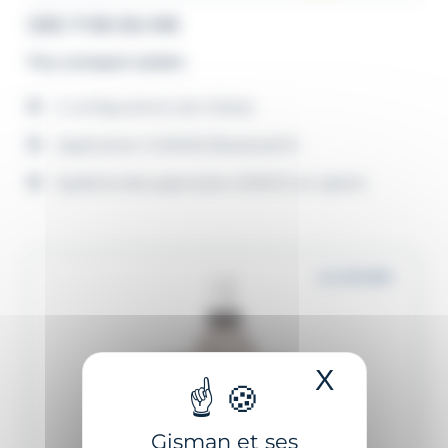
GSC-7-SS OU MS
Feu compact solaire
2 configurations de châssis
Application GISMAN Bluetooth®
Système de supervision A2NGO en option
4 à 10 MN+
X
Masquer 
Gisman et ses