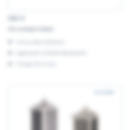
GSC-3
Feu compact solaire
Une ou deux batteries
Application GISMAN Bluetooth®
Charge Port inclus
2 à 6 MN+