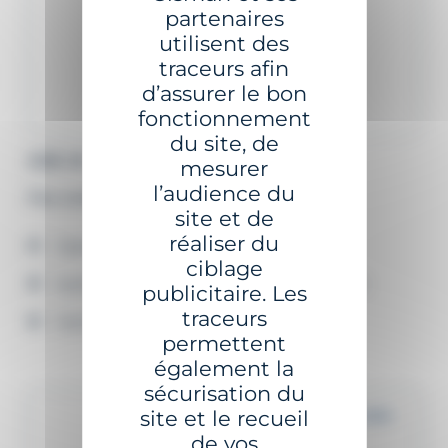
partenaires
utilisent des
traceurs afin
d’assurer le bon
fonctionnement
du site, de
GSC-8
mesurer
l’audience du
Feu compact solaire
site et de
réaliser du
Application GISMAN Bluetooth®
ciblage
Système de supervision A2NGO en option
publicitaire. Les
traceurs
Option AIS intégré
permettent
également la
sécurisation du
site et le recueil
Jusqu'à 6 MN+
de vos