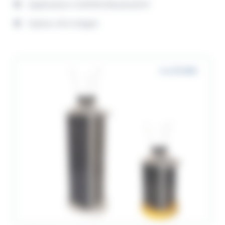
Application GISMAN Bluetooth®
Option AIS intégré
4 à 10 MN+