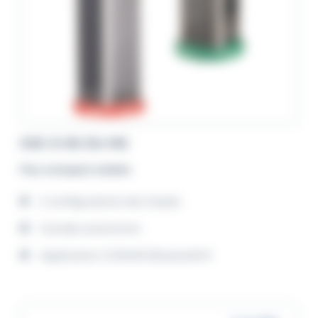
GSC-5-SS OU MS
Feu compact solaire
2 configurations de chassis
Grande autonomie
Application GISMAN Bluetooth®