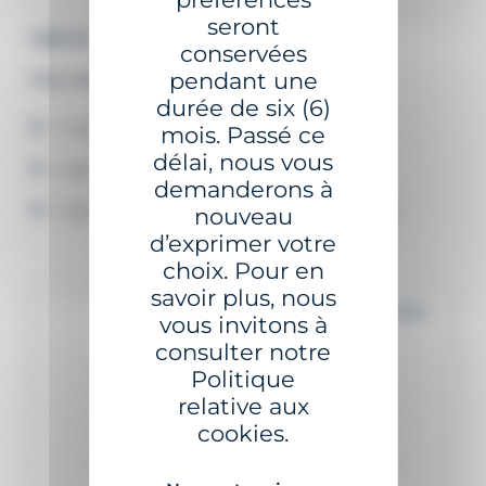
seront
GSA-8
conservées
pendant une
Feu à alimentation externe
durée de six (6)
Faible consommation
mois. Passé ce
délai, nous vous
Application GISMAN Bluetooth®
demanderons à
Système de supervision A2NGO en option
nouveau
d’exprimer votre
choix. Pour en
savoir plus, nous
Jusqu'à 17 MN+
vous invitons à
consulter notre
Politique
relative aux
cookies.