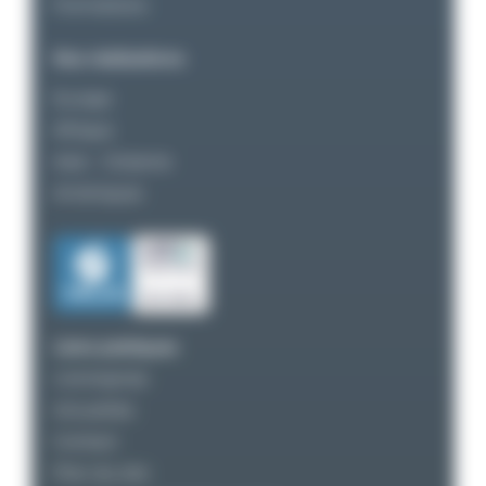
Formations
Nos réalisations
Europe
Afrique
Asie – Océanie
Amériques
Liens pratiques
L’entreprise
Actualités
Contact
Plan du site