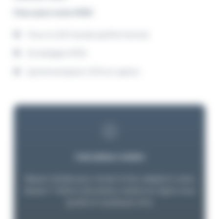
Feux pour zone ATEX
Feux à LED hautes performances
Enveloppe ATEX
Synchronisation GPS en option
Calculateur solaire
Besoin d’aide pour choisir le feu adapté à votre
besoin ? Notre calculateur solaire en ligne vous
guide en quelques clics: