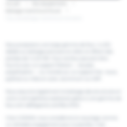
Accueil
Nos équipements
Balisage maritime et fluvial
Feux de balisage maritime et terrestre
Nous proposons une large gamme de feux à LED,
dédiés au balisage portuaire et côtier et offrant des
portées de 1 à 20 MN. Tous nos feux peuvent être
fournis avec un support flottant — bouées
polyéthylène — ou montés sur un support fixe : tours,
pylônes ou mâts en acier, aluminium ou GRP.
Nous assurons également le balisage des structures en
zone à atmosphères explosives grâce à une gamme de
feux anti-déflagrants certifiés ATEX.
Chez GISMAN, nous considérons le recyclage comme
un véritable engagement pour la planète. C’est