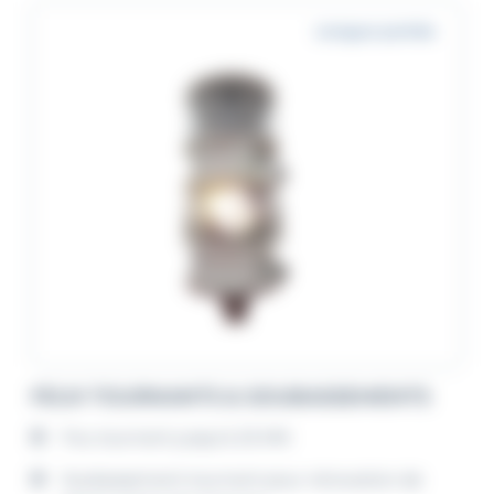
Longue portée
FEUX TOURNANTS & SOUBASSEMENTS
Feu tournant jusqu’à 25 MN
Soubassement tournant pour rénovation de