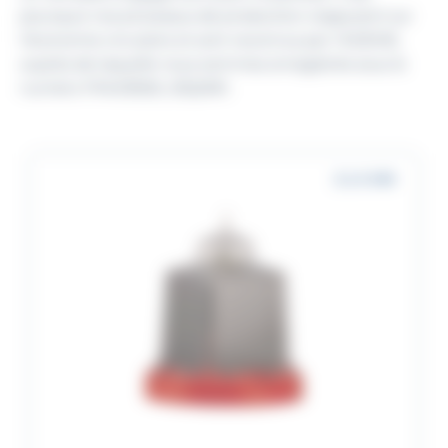
pourquoi nos processus de production s’appuient sur
l’économie circulaire et sont reconnus par l’ADEME,
auprès de laquelle nous sommes enregistrés sous le
numéro FR403928_05QNRI.
2 à 5 MN