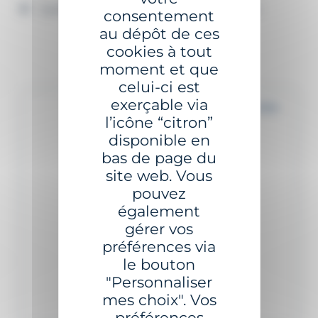
Système de supervision A2NGO en option
consentement
au dépôt de ces
cookies à tout
moment et que
celui-ci est
exerçable via
Jusqu'à 10 MN+
l’icône “citron”
disponible en
bas de page du
site web. Vous
pouvez
également
gérer vos
préférences via
le bouton
"Personnaliser
mes choix". Vos
préférences