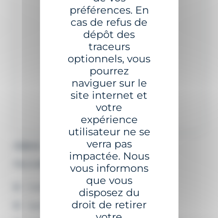
préférences. En
cas de refus de
dépôt des
traceurs
optionnels, vous
pourrez
naviguer sur le
site internet et
votre
expérience
utilisateur ne se
verra pas
GSA-5
impactée. Nous
Feu à alimentation externe
vous informons
que vous
Faible consommation
disposez du
droit de retirer
Application GISMAN Bluetooth®
votre