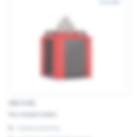
2 à 6 MN+
GSC-5-ES
Feu compact solaire
Grande autonomie