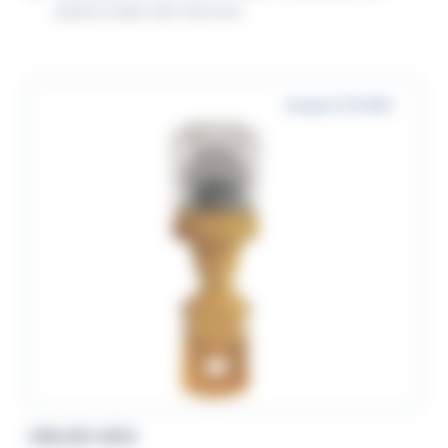
phare à bain de mercure
Jusqu'à 10 MN+
GBLED-EEX