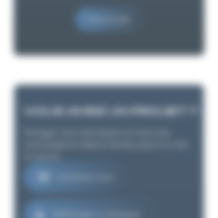
Faire le test
VOUS AVEZ UN PROJET ?
Partagez nous votre besoin et nous vous
accompagnons depuis l'étude jusqu'à la mise
en oeuvre
Contactez-nous
Télécharger le catalogue