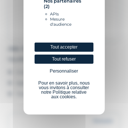
Nos partenaires
(2)
APIs
Mesure
d'audience
Tout accepter
GML 1T, 2T OU 3T
Tout refuser
Feu d’horizon longue portée
Personnaliser
3 configurations (tiers) possibles
Application GISMAN Bluetooth®
Pour en savoir plus, nous
vous invitons à consulter
notre Politique relative
Transpondeur AIS en option
aux cookies.
Portuaire