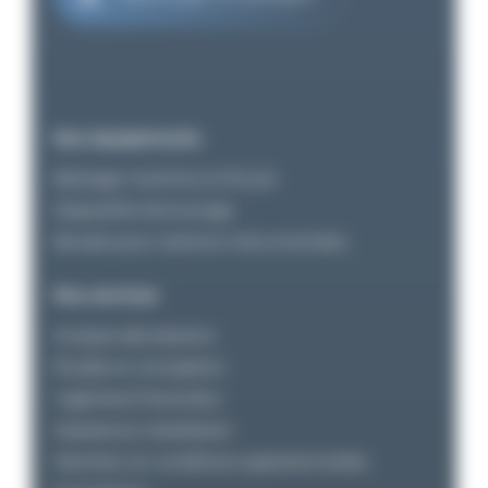
Nos équipements
Balisage maritime et fluvial
Dispositifs d’amarrage
Bouées pour stations instrumentées
Nos services
Analyse des besoins
Études et conception
Ingénierie financière
Assistance installation
Maintien en conditions opérationnelles