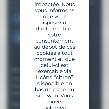
accompagnons depuis l'étude jusqu'à la mise
impactée. Nous
en oeuvre
vous informons
que vous
Contactez-nous
disposez du
droit de retirer
votre
Télécharger le catalogue
consentement
au dépôt de ces
cookies à tout
moment et que
celui-ci est
Nos équipements
exerçable via
l’icône “citron”
Balisage maritime et fluvial
disponible en
Dispositifs d’amarrage
bas de page du
Bouées pour stations instrumentées
site web. Vous
pouvez
Nos services
également