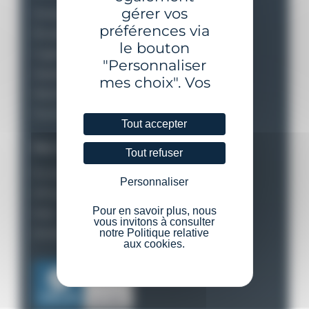
gérer vos
Analyse des besoins
préférences via
Études et conception
le bouton
Ingénierie financière
"Personnaliser
Assistance installation
mes choix". Vos
Maintien en conditions opérationnelles
préférences
Formations
seront
Tout accepter
conservées
Nos réalisations
pendant une
Tout refuser
durée de six (6)
Europe
Personnaliser
mois. Passé ce
Afrique
délai, nous vous
Pour en savoir plus, nous
Asie – Océanie
demanderons à
vous invitons à consulter
Amériques
notre Politique relative
nouveau
aux cookies.
d’exprimer votre
choix. Pour en
savoir plus, nous
vous invitons à